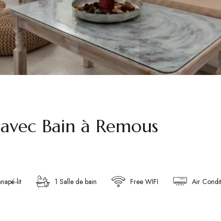
 avec Bain à Remous
anapé-lit
1 Salle de bain
Free WIFI
Air Condi