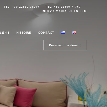
TEL: +30 22860 71049
TEL: +30 22860 71767
INFO@KIMAOIASUITES.COM
EMENT
HISTOIRE
CONTACT
Réservez maintenant